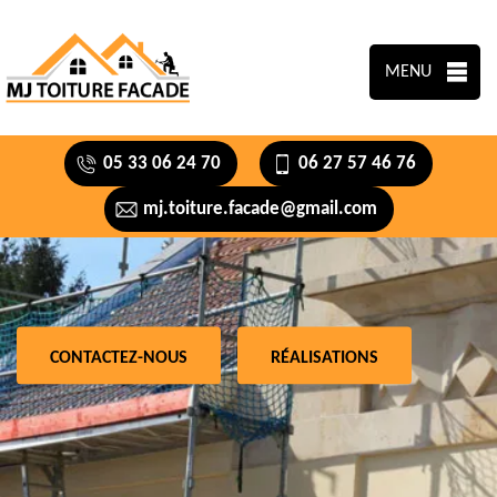
MENU
05 33 06 24 70
06 27 57 46 76
mj.toiture.facade@gmail.com
CONTACTEZ-NOUS
RÉALISATIONS