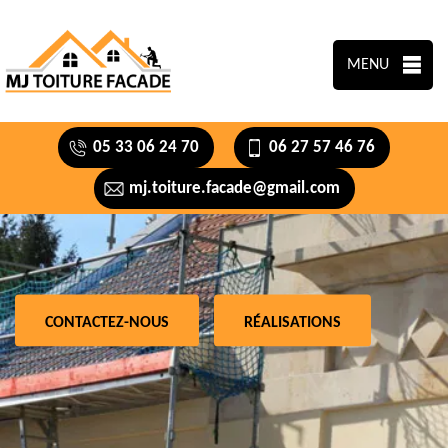
MENU
05 33 06 24 70
06 27 57 46 76
mj.toiture.facade@gmail.com
CONTACTEZ-NOUS
RÉALISATIONS