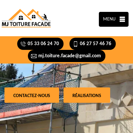
MENU
05 33 06 24 70
06 27 57 46 76
mj.toiture.facade@gmail.com
CONTACTEZ-NOUS
RÉALISATIONS