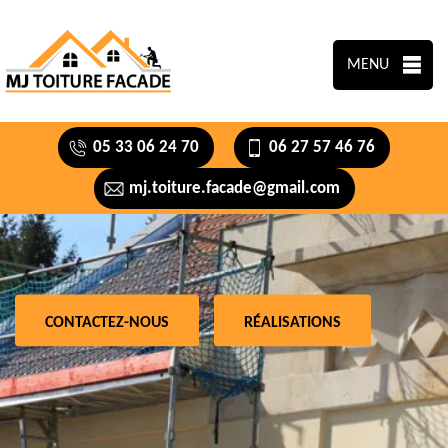
MENU
05 33 06 24 70
06 27 57 46 76
mj.toiture.facade@gmail.com
CONTACTEZ-NOUS
RÉALISATIONS