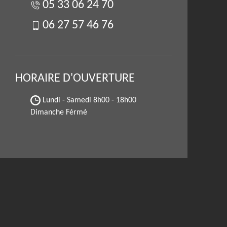
05 33 06 24 70
06 27 57 46 76
HORAIRE D'OUVERTURE
Lundi - Samedi
8h00 - 18h00
Dimanche Férmé