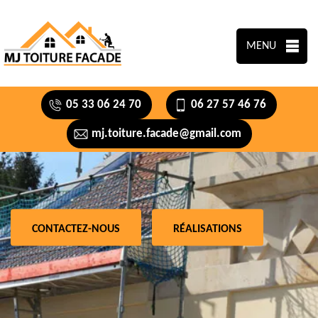
MENU
05 33 06 24 70
06 27 57 46 76
mj.toiture.facade@gmail.com
CONTACTEZ-NOUS
RÉALISATIONS