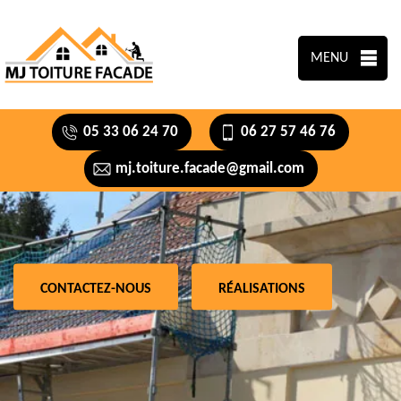
MENU
05 33 06 24 70
06 27 57 46 76
mj.toiture.facade@gmail.com
CONTACTEZ-NOUS
RÉALISATIONS