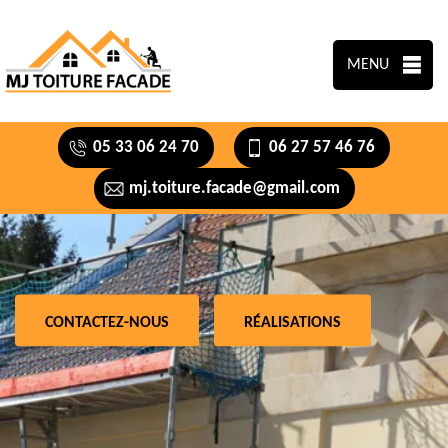
MENU
05 33 06 24 70
06 27 57 46 76
mj.toiture.facade@gmail.com
CONTACTEZ-NOUS
RÉALISATIONS