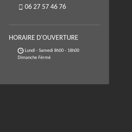
06 27 57 46 76
HORAIRE D'OUVERTURE
Lundi - Samedi
8h00 - 18h00
Dimanche Férmé