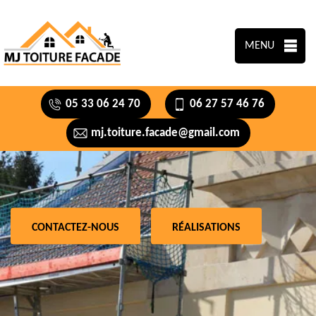
MENU
05 33 06 24 70
06 27 57 46 76
mj.toiture.facade@gmail.com
CONTACTEZ-NOUS
RÉALISATIONS