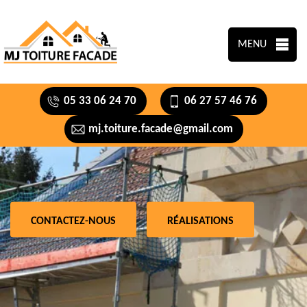
MENU
05 33 06 24 70
06 27 57 46 76
mj.toiture.facade@gmail.com
CONTACTEZ-NOUS
RÉALISATIONS