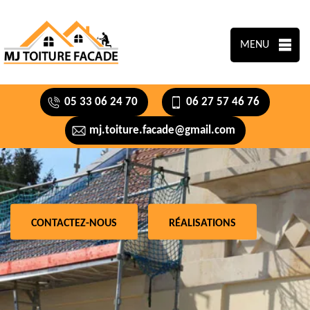
MENU
05 33 06 24 70
06 27 57 46 76
mj.toiture.facade@gmail.com
CONTACTEZ-NOUS
RÉALISATIONS