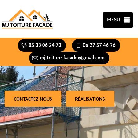
MENU
05 33 06 24 70
06 27 57 46 76
mj.toiture.facade@gmail.com
CONTACTEZ-NOUS
RÉALISATIONS