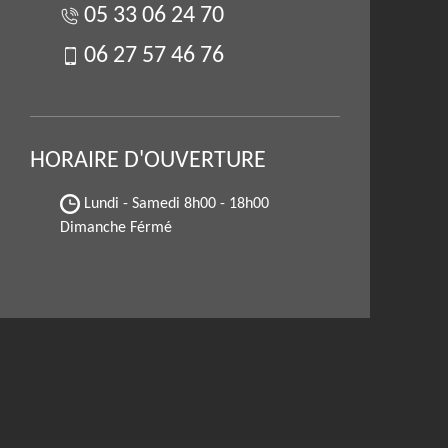
05 33 06 24 70
06 27 57 46 76
HORAIRE D'OUVERTURE
Lundi - Samedi
8h00 - 18h00
Dimanche Férmé