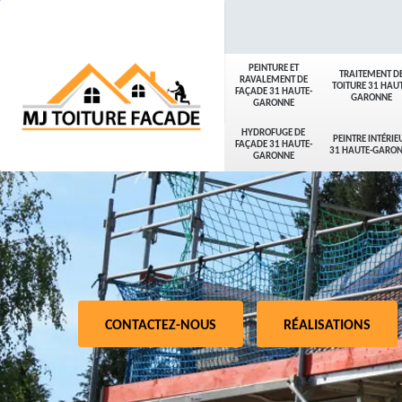
PEINTURE ET
TRAITEMENT D
RAVALEMENT DE
TOITURE 31 HAUT
FAÇADE 31 HAUTE-
GARONNE
GARONNE
HYDROFUGE DE
PEINTRE INTÉRIE
FAÇADE 31 HAUTE-
31 HAUTE-GARO
GARONNE
CONTACTEZ-NOUS
RÉALISATIONS