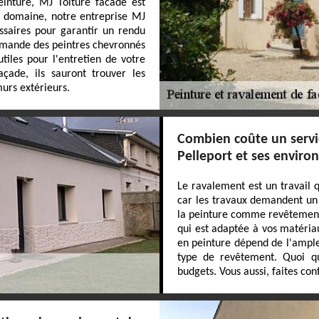
inture, MJ Toiture facade est
le domaine, notre entreprise MJ
essaires pour garantir un rendu
emande des peintres chevronnés
tiles pour l'entretien de votre
çade, ils sauront trouver les
urs extérieurs.
Combien coûte un servi
Pelleport et ses environ
Le ravalement est un travail q
car les travaux demandent un s
la peinture comme revêtement d
qui est adaptée à vos matéria
en peinture dépend de l'ampleu
type de revêtement. Quoi qu'
budgets. Vous aussi, faites con