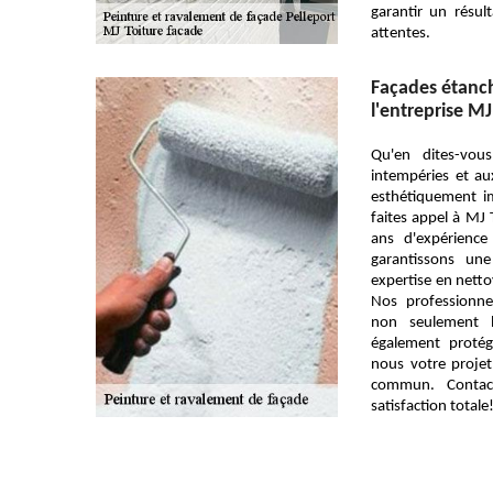
garantir un résul
attentes.
Façades étanch
l'entreprise MJ
Qu'en dites-vou
intempéries et aux
esthétiquement im
faites appel à MJ 
ans d'expérienc
garantissons une
expertise en netto
Nos professionne
non seulement b
également protég
nous votre projet
commun. Contact
satisfaction totale