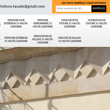
ON VOUS RAPPELLE GRATUITEMENT
.toiture.facade@gmail.com
PEINTURE MUR
PEINTURE
ETANCHEITÉ DE
HYDROFUGE DE
EXTÉRIEUR 31 HAUTE-
FERRONNERIE 31
TOITURE 31 HAUTE-
TOITURE 31 HAUTE-
E
GARONNE
HAUTE-GARONNE
GARONNE
GARONNE
RÉNOVATION DE
PEINTURE EXTÉRIEUR
ENDUITE DE FAÇADE
-
FAÇADE 31 HAUTE-
31 HAUTE-GARONNE
31 HAUTE-GARONNE
GARONNE