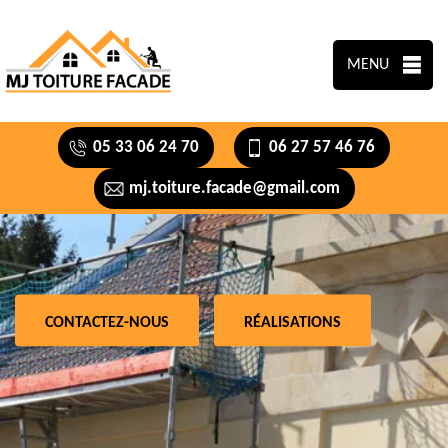
MENU
05 33 06 24 70
06 27 57 46 76
mj.toiture.facade@gmail.com
CONTACTEZ-NOUS
RÉALISATIONS