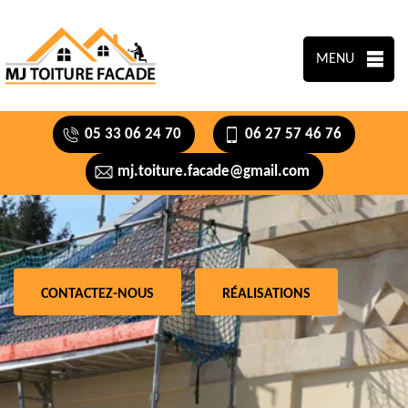
MENU
05 33 06 24 70
06 27 57 46 76
mj.toiture.facade@gmail.com
CONTACTEZ-NOUS
RÉALISATIONS