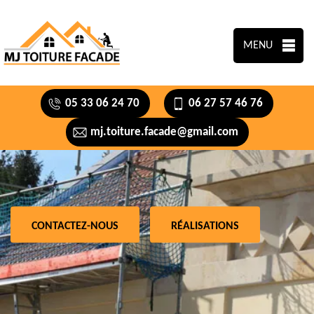
MENU
05 33 06 24 70
06 27 57 46 76
mj.toiture.facade@gmail.com
CONTACTEZ-NOUS
RÉALISATIONS