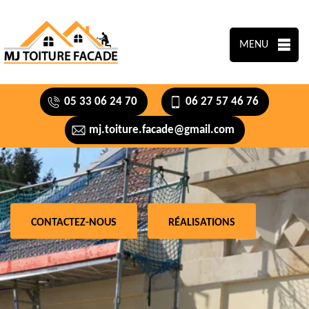
MENU
05 33 06 24 70
06 27 57 46 76
mj.toiture.facade@gmail.com
CONTACTEZ-NOUS
RÉALISATIONS