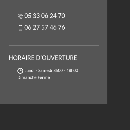
05 33 06 24 70
06 27 57 46 76
HORAIRE D'OUVERTURE
Lundi - Samedi
8h00 - 18h00
Dimanche Férmé