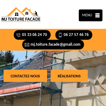
MENU
05 33 06 24 70
06 27 57 46 76
mj.toiture.facade@gmail.com
CONTACTEZ-NOUS
RÉALISATIONS