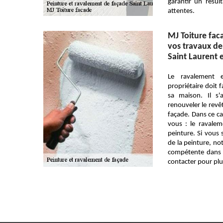
garantir un résul
attentes.
MJ Toiture fa
vos travaux de
Saint Laurent 
Le ravalement 
propriétaire doit 
sa maison. Il s
renouveler le revê
façade. Dans ce cas
vous : le ravale
peinture. Si vous 
de la peinture, no
compétente dans 
contacter pour plus