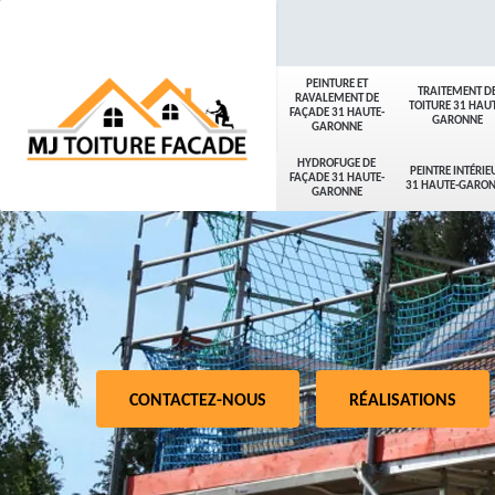
PEINTURE ET
TRAITEMENT D
RAVALEMENT DE
TOITURE 31 HAUT
FAÇADE 31 HAUTE-
GARONNE
GARONNE
HYDROFUGE DE
PEINTRE INTÉRIE
FAÇADE 31 HAUTE-
31 HAUTE-GARO
GARONNE
CONTACTEZ-NOUS
RÉALISATIONS