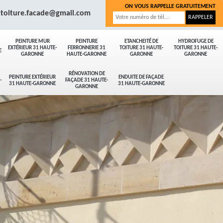
ON VOUS RAPPELLE GRATUITEMENT
.toiture.facade@gmail.com
PEINTURE MUR
PEINTURE
ETANCHEITÉ DE
HYDROFUGE DE
EXTÉRIEUR 31 HAUTE-
FERRONNERIE 31
TOITURE 31 HAUTE-
TOITURE 31 HAUTE-
E
GARONNE
HAUTE-GARONNE
GARONNE
GARONNE
RÉNOVATION DE
PEINTURE EXTÉRIEUR
ENDUITE DE FAÇADE
-
FAÇADE 31 HAUTE-
31 HAUTE-GARONNE
31 HAUTE-GARONNE
GARONNE