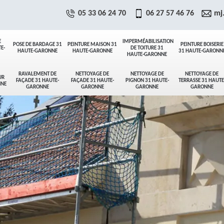
05 33 06 24 70
06 27 57 46 76
mj
E
IMPERMÉABILISATION
POSE DE BARDAGE 31
PEINTURE MAISON 31
PEINTURE BOISERIE
E-
DE TOITURE 31
HAUTE-GARONNE
HAUTE-GARONNE
31 HAUTE-GARONN
HAUTE-GARONNE
RAVALEMENT DE
NETTOYAGE DE
NETTOYAGE DE
NETTOYAGE DE
UR
FAÇADE 31 HAUTE-
FAÇADE 31 HAUTE-
PIGNON 31 HAUTE-
TERRASSE 31 HAUTE
NNE
GARONNE
GARONNE
GARONNE
GARONNE