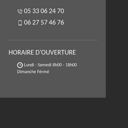
05 33 06 24 70
06 27 57 46 76
HORAIRE D'OUVERTURE
Lundi - Samedi
8h00 - 18h00
Dimanche Férmé