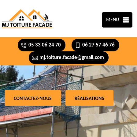
MENU
05 33 06 24 70
06 27 57 46 76
mj.toiture.facade@gmail.com
CONTACTEZ-NOUS
RÉALISATIONS