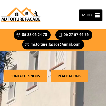
MENU
05 33 06 24 70
06 27 57 46 76
mj.toiture.facade@gmail.com
CONTACTEZ-NOUS
RÉALISATIONS