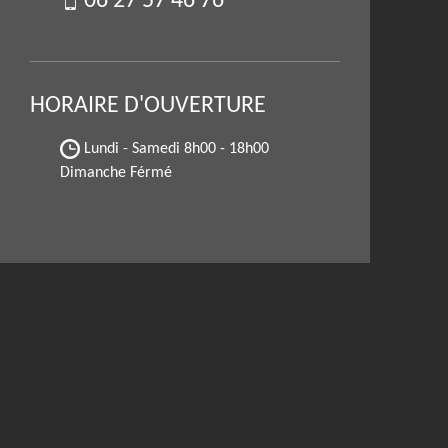
06 27 57 46 76
HORAIRE D'OUVERTURE
Lundi - Samedi
8h00 - 18h00
Dimanche Férmé