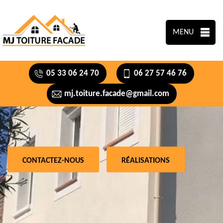
MENU
05 33 06 24 70
06 27 57 46 76
mj.toiture.facade@gmail.com
CONTACTEZ-NOUS
RÉALISATIONS