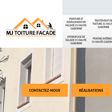
PEINTURE ET
TRAITEMENT D
RAVALEMENT DE
TOITURE 31 HAUT
FAÇADE 31 HAUTE-
GARONNE
GARONNE
HYDROFUGE DE
PEINTRE INTÉRIE
FAÇADE 31 HAUTE-
31 HAUTE-GARO
GARONNE
CONTACTEZ-NOUS
RÉALISATIONS