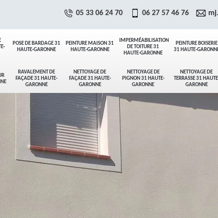
05 33 06 24 70
06 27 57 46 76
mj
E
IMPERMÉABILISATION
POSE DE BARDAGE 31
PEINTURE MAISON 31
PEINTURE BOISERIE
E-
DE TOITURE 31
HAUTE-GARONNE
HAUTE-GARONNE
31 HAUTE-GARONN
HAUTE-GARONNE
RAVALEMENT DE
NETTOYAGE DE
NETTOYAGE DE
NETTOYAGE DE
UR
FAÇADE 31 HAUTE-
FAÇADE 31 HAUTE-
PIGNON 31 HAUTE-
TERRASSE 31 HAUTE
NNE
GARONNE
GARONNE
GARONNE
GARONNE