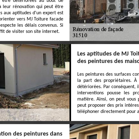
 être détériorées au bout de
à leur rénovation qui peut être
urs aux aptitudes d'un expert est
orienter vers MJ Toiture facade
especte les délais convenus. Si
t de visiter son site internet.
Les aptitudes de MJ Toi
des peintures des mais
Les peintures des surfaces co
la part des propriétaires. À
détériorées. Par conséquent, il
interventions pousse les pr
matière. Ainsi, on peut vous 
peut proposer des prix intéres
téléphoner directement pour a
ation des peintures dans