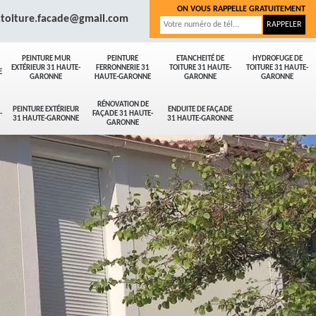
ON VOUS RAPPELLE GRATUITEMENT
.toiture.facade@gmail.com
PEINTURE MUR
PEINTURE
ETANCHEITÉ DE
HYDROFUGE DE
EXTÉRIEUR 31 HAUTE-
FERRONNERIE 31
TOITURE 31 HAUTE-
TOITURE 31 HAUTE-
E
GARONNE
HAUTE-GARONNE
GARONNE
GARONNE
RÉNOVATION DE
PEINTURE EXTÉRIEUR
ENDUITE DE FAÇADE
-
FAÇADE 31 HAUTE-
31 HAUTE-GARONNE
31 HAUTE-GARONNE
GARONNE