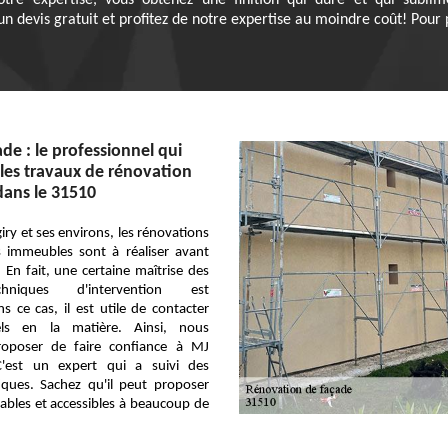
re expertise, vous obtenez une finition qui dure et qui sublim
 devis gratuit et profitez de notre expertise au moindre coût! Pour p
de : le professionnel qui
 les travaux de rénovation
dans le 31510
giry et ses environs, les rénovations
s immeubles sont à réaliser avant
. En fait, une certaine maîtrise des
chniques d'intervention est
s ce cas, il est utile de contacter
els en la matière. Ainsi, nous
oposer de faire confiance à MJ
C'est un expert qui a suivi des
iques. Sachez qu'il peut proposer
ables et accessibles à beaucoup de