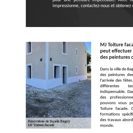
pour une peinture impeccable. Avec not
impressionne, contactez-nous et obtenez un
MJ Toiture faca
peut effectuer
des peintures 
Dans la ville de Ba
des peintures de
l'arrivée des fêtes
différentes te
indispensable. Dan
des professionn
pouvons vous pr
Toiture facade. 
formations spécif
des travaux abord
monde.