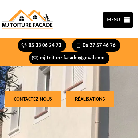
MENU
05 33 06 24 70
06 27 57 46 76
mj.toiture.facade@gmail.com
CONTACTEZ-NOUS
RÉALISATIONS