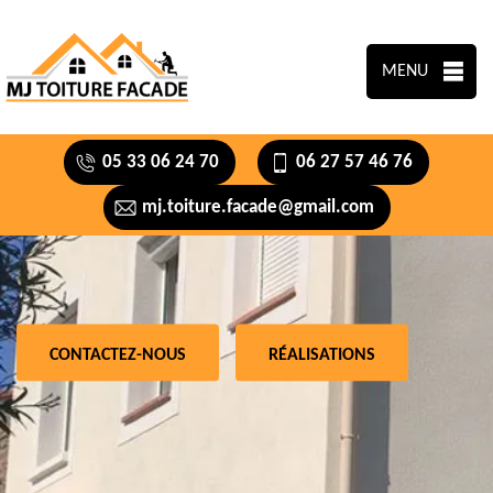
MENU
05 33 06 24 70
06 27 57 46 76
mj.toiture.facade@gmail.com
CONTACTEZ-NOUS
RÉALISATIONS