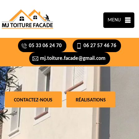
MENU
05 33 06 24 70
06 27 57 46 76
mj.toiture.facade@gmail.com
CONTACTEZ-NOUS
RÉALISATIONS