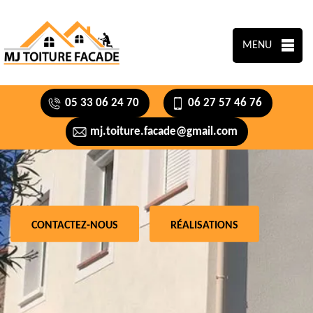
MENU
05 33 06 24 70
06 27 57 46 76
mj.toiture.facade@gmail.com
CONTACTEZ-NOUS
RÉALISATIONS