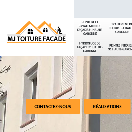
PEINTURE ET
TRAITEMENT D
RAVALEMENT DE
TOITURE 31 HAUT
FAÇADE 31 HAUTE-
GARONNE
GARONNE
HYDROFUGE DE
PEINTRE INTÉRIE
FAÇADE 31 HAUTE-
31 HAUTE-GARO
GARONNE
CONTACTEZ-NOUS
RÉALISATIONS