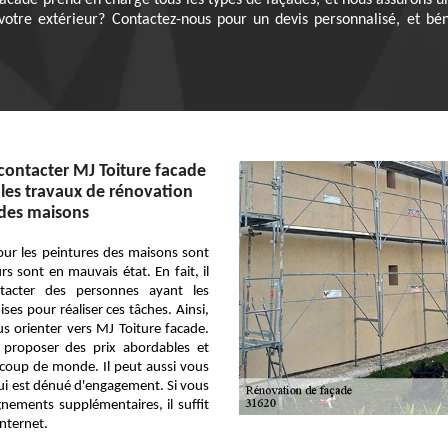
acade prend en charge tous les types de façades, et nous assurons u
votre extérieur? Contactez-nous pour un devis personnalisé, et béné
 contacter MJ Toiture facade
 les travaux de rénovation
 des maisons
our les peintures des maisons sont
urs sont en mauvais état. En fait, il
ntacter des personnes ayant les
ises pour réaliser ces tâches. Ainsi,
 orienter vers MJ Toiture facade.
t proposer des prix abordables et
ucoup de monde. Il peut aussi vous
ui est dénué d'engagement. Si vous
nements supplémentaires, il suffit
Internet.