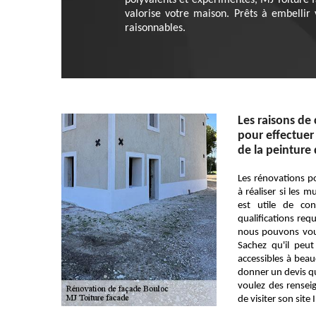
polyvalents et expérimentés, MJ Toiture f
valorise votre maison. Prêts à embellir 
raisonnables.
Les raisons de
pour effectuer
de la peinture
Les rénovations p
à réaliser si les m
est utile de co
qualifications requ
nous pouvons vous
Sachez qu'il peu
accessibles à bea
donner un devis q
voulez des renseig
de visiter son site 