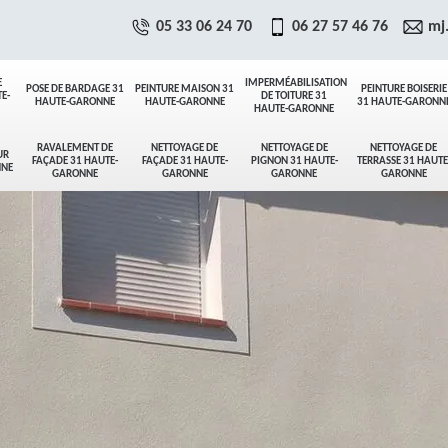
05 33 06 24 70
06 27 57 46 76
mj
E
IMPERMÉABILISATION
POSE DE BARDAGE 31
PEINTURE MAISON 31
PEINTURE BOISERIE
E-
DE TOITURE 31
HAUTE-GARONNE
HAUTE-GARONNE
31 HAUTE-GARONN
HAUTE-GARONNE
RAVALEMENT DE
NETTOYAGE DE
NETTOYAGE DE
NETTOYAGE DE
UR
FAÇADE 31 HAUTE-
FAÇADE 31 HAUTE-
PIGNON 31 HAUTE-
TERRASSE 31 HAUTE
NNE
GARONNE
GARONNE
GARONNE
GARONNE