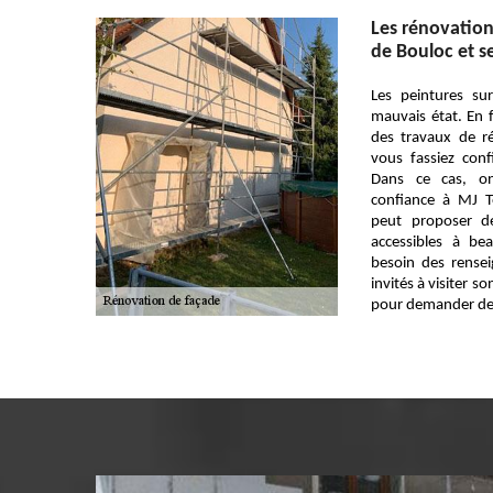
Les rénovations
de Bouloc et s
Les peintures su
mauvais état. En f
des travaux de r
vous fassiez conf
Dans ce cas, o
confiance à MJ To
peut proposer de
accessibles à b
besoin des rense
invités à visiter s
pour demander des