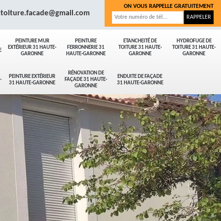
ON VOUS RAPPELLE GRATUITEMENT
.toiture.facade@gmail.com
PEINTURE MUR
PEINTURE
ETANCHEITÉ DE
HYDROFUGE DE
EXTÉRIEUR 31 HAUTE-
FERRONNERIE 31
TOITURE 31 HAUTE-
TOITURE 31 HAUTE-
E
GARONNE
HAUTE-GARONNE
GARONNE
GARONNE
RÉNOVATION DE
PEINTURE EXTÉRIEUR
ENDUITE DE FAÇADE
-
FAÇADE 31 HAUTE-
31 HAUTE-GARONNE
31 HAUTE-GARONNE
GARONNE