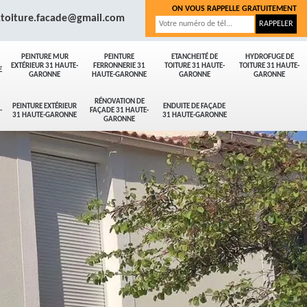
ON VOUS RAPPELLE GRATUITEMENT
.toiture.facade@gmail.com
PEINTURE MUR
PEINTURE
ETANCHEITÉ DE
HYDROFUGE DE
EXTÉRIEUR 31 HAUTE-
FERRONNERIE 31
TOITURE 31 HAUTE-
TOITURE 31 HAUTE-
E
GARONNE
HAUTE-GARONNE
GARONNE
GARONNE
RÉNOVATION DE
PEINTURE EXTÉRIEUR
ENDUITE DE FAÇADE
-
FAÇADE 31 HAUTE-
31 HAUTE-GARONNE
31 HAUTE-GARONNE
GARONNE