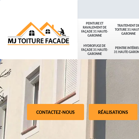
PEINTURE ET
TRAITEMENT D
RAVALEMENT DE
TOITURE 31 HAUT
FAÇADE 31 HAUTE-
GARONNE
GARONNE
HYDROFUGE DE
PEINTRE INTÉRIE
FAÇADE 31 HAUTE-
31 HAUTE-GARO
GARONNE
CONTACTEZ-NOUS
RÉALISATIONS