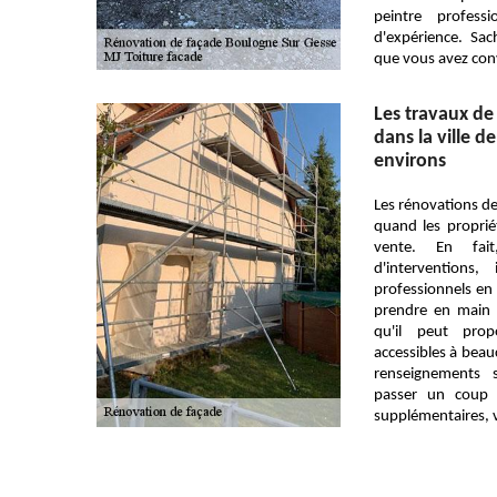
peintre profess
d'expérience. Sach
que vous avez co
Les travaux de
dans la ville d
environs
Les rénovations de
quand les proprié
vente. En fai
d'interventions
professionnels en 
prendre en main c
qu'il peut prop
accessibles à bea
renseignements s
passer un coup 
supplémentaires, ve