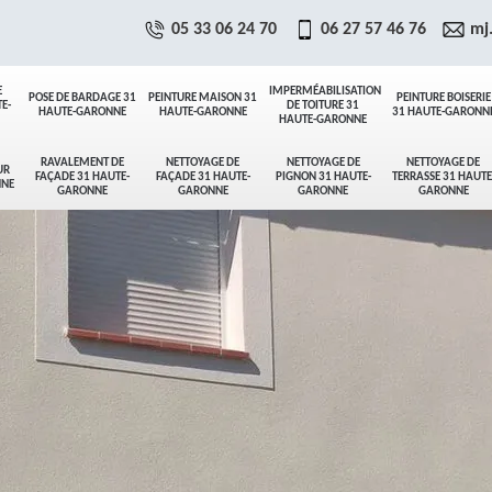
05 33 06 24 70
06 27 57 46 76
mj
E
IMPERMÉABILISATION
POSE DE BARDAGE 31
PEINTURE MAISON 31
PEINTURE BOISERIE
E-
DE TOITURE 31
HAUTE-GARONNE
HAUTE-GARONNE
31 HAUTE-GARONN
HAUTE-GARONNE
RAVALEMENT DE
NETTOYAGE DE
NETTOYAGE DE
NETTOYAGE DE
UR
FAÇADE 31 HAUTE-
FAÇADE 31 HAUTE-
PIGNON 31 HAUTE-
TERRASSE 31 HAUTE
NNE
GARONNE
GARONNE
GARONNE
GARONNE