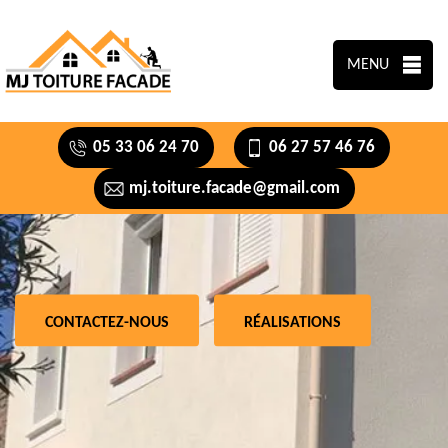
MENU
05 33 06 24 70
06 27 57 46 76
mj.toiture.facade@gmail.com
CONTACTEZ-NOUS
RÉALISATIONS