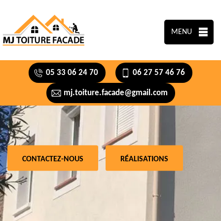
MENU
05 33 06 24 70
06 27 57 46 76
mj.toiture.facade@gmail.com
CONTACTEZ-NOUS
RÉALISATIONS