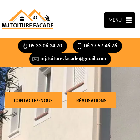
MENU
05 33 06 24 70
06 27 57 46 76
mj.toiture.facade@gmail.com
CONTACTEZ-NOUS
RÉALISATIONS