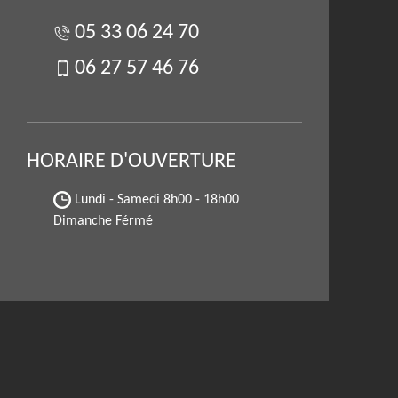
05 33 06 24 70
06 27 57 46 76
HORAIRE D'OUVERTURE
Lundi - Samedi
8h00 - 18h00
Dimanche Férmé