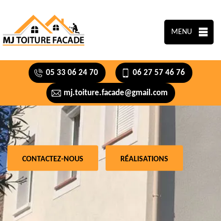
MENU
05 33 06 24 70
06 27 57 46 76
mj.toiture.facade@gmail.com
CONTACTEZ-NOUS
RÉALISATIONS