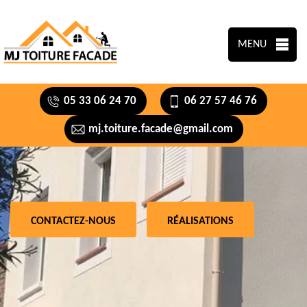
MENU
05 33 06 24 70
06 27 57 46 76
mj.toiture.facade@gmail.com
CONTACTEZ-NOUS
RÉALISATIONS