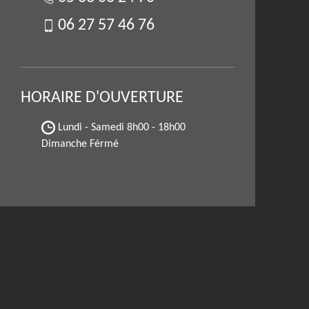
06 27 57 46 76
HORAIRE D'OUVERTURE
Lundi - Samedi
8h00 - 18h00
Dimanche Férmé