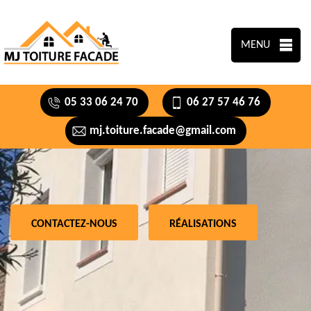
MENU
05 33 06 24 70
06 27 57 46 76
mj.toiture.facade@gmail.com
CONTACTEZ-NOUS
RÉALISATIONS