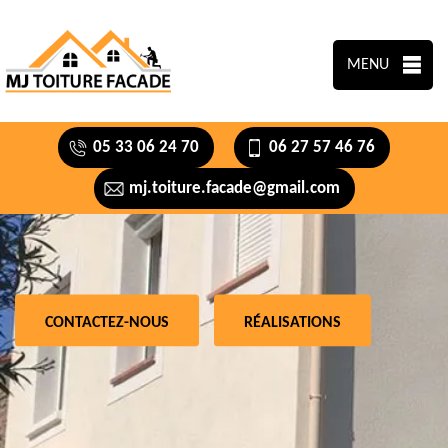
MENU
05 33 06 24 70
06 27 57 46 76
mj.toiture.facade@gmail.com
CONTACTEZ-NOUS
RÉALISATIONS