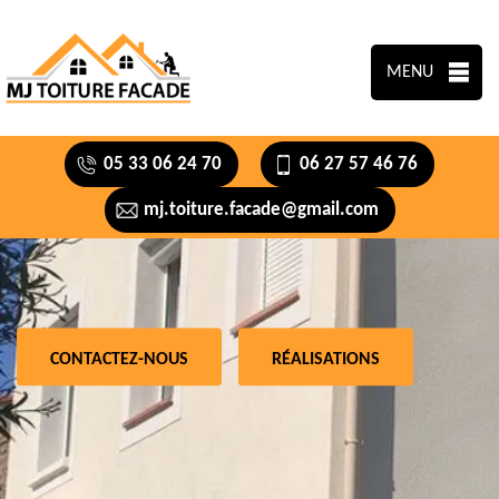
MENU
05 33 06 24 70
06 27 57 46 76
mj.toiture.facade@gmail.com
CONTACTEZ-NOUS
RÉALISATIONS