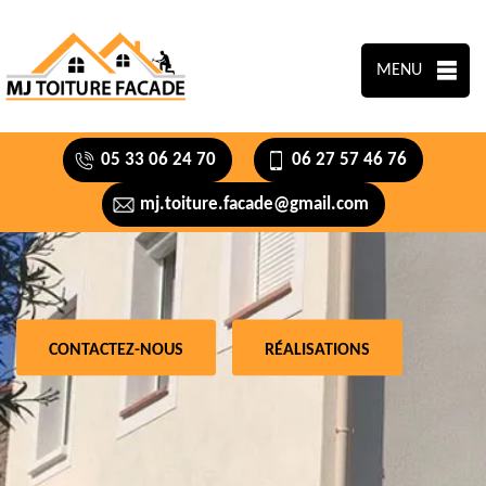
MENU
05 33 06 24 70
06 27 57 46 76
mj.toiture.facade@gmail.com
CONTACTEZ-NOUS
RÉALISATIONS