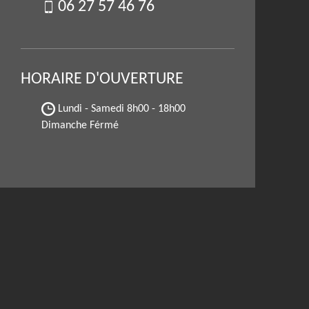
06 27 57 46 76
HORAIRE D'OUVERTURE
Lundi - Samedi
8h00 - 18h00
Dimanche Férmé