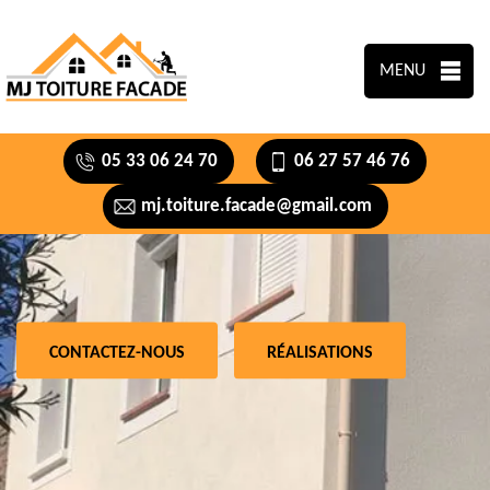
MENU
05 33 06 24 70
06 27 57 46 76
mj.toiture.facade@gmail.com
CONTACTEZ-NOUS
RÉALISATIONS