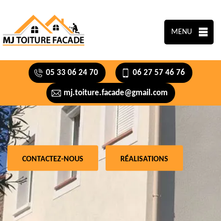
MENU
05 33 06 24 70
06 27 57 46 76
mj.toiture.facade@gmail.com
CONTACTEZ-NOUS
RÉALISATIONS