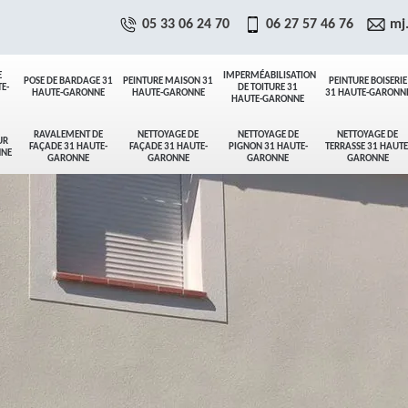
05 33 06 24 70
06 27 57 46 76
mj
E
IMPERMÉABILISATION
POSE DE BARDAGE 31
PEINTURE MAISON 31
PEINTURE BOISERIE
E-
DE TOITURE 31
HAUTE-GARONNE
HAUTE-GARONNE
31 HAUTE-GARONN
HAUTE-GARONNE
RAVALEMENT DE
NETTOYAGE DE
NETTOYAGE DE
NETTOYAGE DE
UR
FAÇADE 31 HAUTE-
FAÇADE 31 HAUTE-
PIGNON 31 HAUTE-
TERRASSE 31 HAUTE
NNE
GARONNE
GARONNE
GARONNE
GARONNE