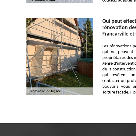
couteux adaptés à
Qui peut effec
rénovation des 
Francarville et
Les rénovations p
qui ne peuvent 
propriétaires des 
genre d'interventi
de la construction
qui revêtent un 
contacter un profe
pouvons vous p
Toiture facade. Il 