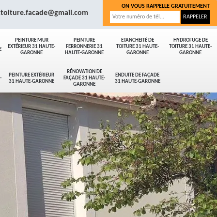
ON VOUS RAPPELLE GRATUITEMENT
.toiture.facade@gmail.com
PEINTURE MUR
PEINTURE
ETANCHEITÉ DE
HYDROFUGE DE
EXTÉRIEUR 31 HAUTE-
FERRONNERIE 31
TOITURE 31 HAUTE-
TOITURE 31 HAUTE-
E
GARONNE
HAUTE-GARONNE
GARONNE
GARONNE
RÉNOVATION DE
PEINTURE EXTÉRIEUR
ENDUITE DE FAÇADE
-
FAÇADE 31 HAUTE-
31 HAUTE-GARONNE
31 HAUTE-GARONNE
GARONNE