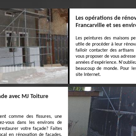
Les opérations de rénov
Francarville et ses envi
Les peintures des maisons peu
utile de procéder à leur rénovat
falloir contacter des artisan
vous proposer de vous adresser
années d'expérience. N'oubliez
beaucoup de monde. Pour les r
site Internet.
ade avec MJ Toiture
ment comme des fissures, une
ez-vous dans les environs de
restaurer votre façade? Faites
local en rénovation de façades.