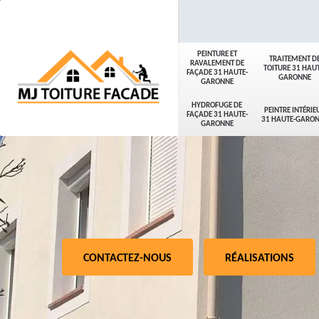
PEINTURE ET
TRAITEMENT D
RAVALEMENT DE
TOITURE 31 HAUT
FAÇADE 31 HAUTE-
GARONNE
GARONNE
HYDROFUGE DE
PEINTRE INTÉRIE
FAÇADE 31 HAUTE-
31 HAUTE-GARO
GARONNE
CONTACTEZ-NOUS
RÉALISATIONS