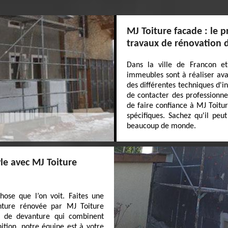
MJ Toiture facade : le p
travaux de rénovation 
Dans la ville de Francon et
immeubles sont à réaliser avan
des différentes techniques d'in
de contacter des professionne
de faire confiance à MJ Toitur
spécifiques. Sachez qu'il peu
beaucoup de monde.
le avec MJ Toiture
ose que l’on voit. Faites une
nture rénovée par MJ Toiture
n de devanture qui combinent
inition, notre équipe est à votre