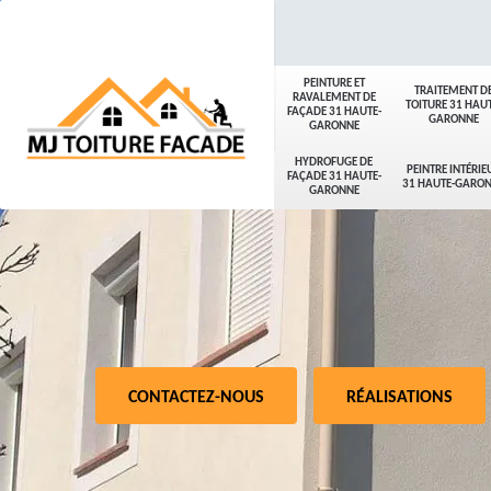
PEINTURE ET
TRAITEMENT D
RAVALEMENT DE
TOITURE 31 HAUT
FAÇADE 31 HAUTE-
GARONNE
GARONNE
HYDROFUGE DE
PEINTRE INTÉRIE
FAÇADE 31 HAUTE-
31 HAUTE-GARO
GARONNE
CONTACTEZ-NOUS
RÉALISATIONS