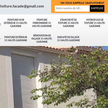
ON VOUS RAPPELLE GRATUITEMENT
.toiture.facade@gmail.com
PEINTURE MUR
PEINTURE
ETANCHEITÉ DE
HYDROFUGE DE
EXTÉRIEUR 31 HAUTE-
FERRONNERIE 31
TOITURE 31 HAUTE-
TOITURE 31 HAUTE-
E
GARONNE
HAUTE-GARONNE
GARONNE
GARONNE
RÉNOVATION DE
PEINTURE EXTÉRIEUR
ENDUITE DE FAÇADE
-
FAÇADE 31 HAUTE-
31 HAUTE-GARONNE
31 HAUTE-GARONNE
GARONNE