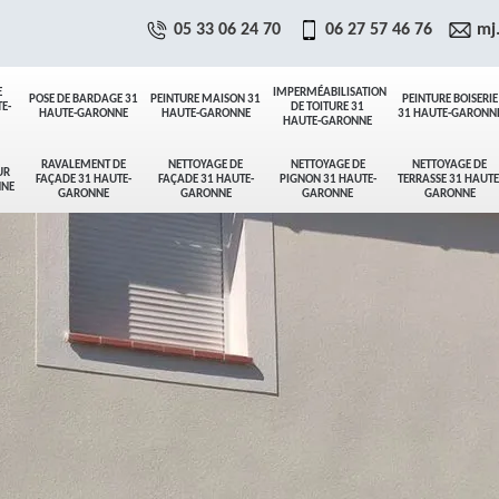
05 33 06 24 70
06 27 57 46 76
mj
E
IMPERMÉABILISATION
POSE DE BARDAGE 31
PEINTURE MAISON 31
PEINTURE BOISERIE
E-
DE TOITURE 31
HAUTE-GARONNE
HAUTE-GARONNE
31 HAUTE-GARONN
HAUTE-GARONNE
RAVALEMENT DE
NETTOYAGE DE
NETTOYAGE DE
NETTOYAGE DE
UR
FAÇADE 31 HAUTE-
FAÇADE 31 HAUTE-
PIGNON 31 HAUTE-
TERRASSE 31 HAUTE
NNE
GARONNE
GARONNE
GARONNE
GARONNE