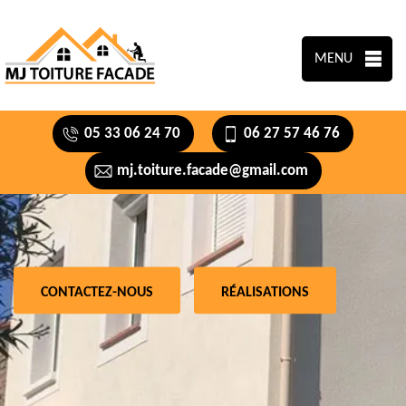
MENU
05 33 06 24 70
06 27 57 46 76
mj.toiture.facade@gmail.com
CONTACTEZ-NOUS
RÉALISATIONS