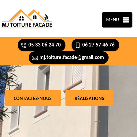
MENU
05 33 06 24 70
06 27 57 46 76
mj.toiture.facade@gmail.com
CONTACTEZ-NOUS
RÉALISATIONS