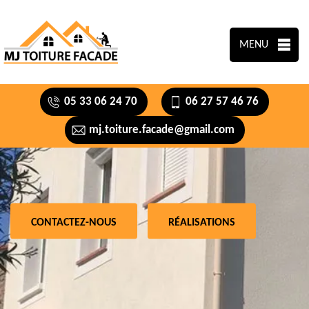
MENU
05 33 06 24 70
06 27 57 46 76
mj.toiture.facade@gmail.com
CONTACTEZ-NOUS
RÉALISATIONS