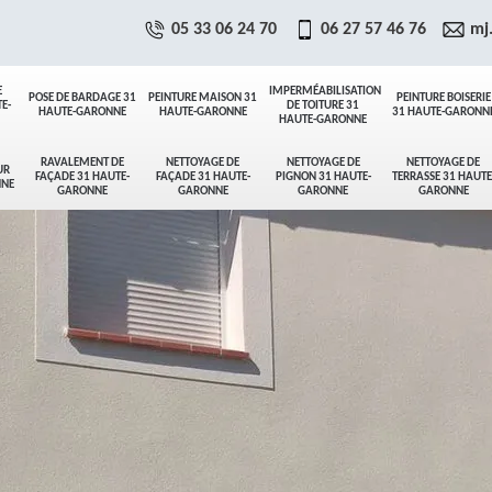
05 33 06 24 70
06 27 57 46 76
mj
E
IMPERMÉABILISATION
POSE DE BARDAGE 31
PEINTURE MAISON 31
PEINTURE BOISERIE
E-
DE TOITURE 31
HAUTE-GARONNE
HAUTE-GARONNE
31 HAUTE-GARONN
HAUTE-GARONNE
RAVALEMENT DE
NETTOYAGE DE
NETTOYAGE DE
NETTOYAGE DE
UR
FAÇADE 31 HAUTE-
FAÇADE 31 HAUTE-
PIGNON 31 HAUTE-
TERRASSE 31 HAUTE
NNE
GARONNE
GARONNE
GARONNE
GARONNE