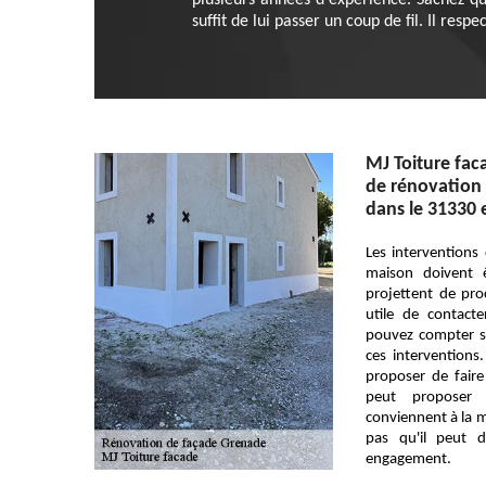
plusieurs années d'expérience. Sachez qu'
suffit de lui passer un coup de fil. Il resp
MJ Toiture fac
de rénovation 
dans le 31330 
Les interventions
maison doivent êt
projettent de proc
utile de contact
pouvez compter su
ces intervention
proposer de faire
peut proposer 
conviennent à la m
pas qu'il peut d
engagement.