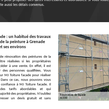
il peut proposer des tarifs intéressants et abordables. Si vous vou
ecte aussi les délais convenus.
ade : un habitué des travaux
de la peinture à Grenade
et ses environs
 de rénovation des peintures de la
re réalisées si les propriétaires
éder à une vente. En effet, il est
er des personnes qualifiées. Vous
r MJ Toiture facade pour réaliser
s. Dans ce cas, nous pouvons vous
 confiance à MJ Toiture facade. Il
des tarifs abordables et qui
ajorité des propriétaires. N'oubliez
resser un devis gratuit et sans