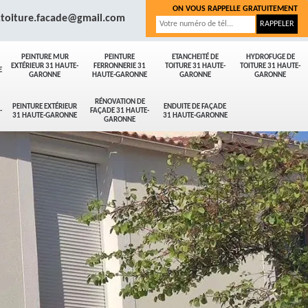
ON VOUS RAPPELLE GRATUITEMENT
.toiture.facade@gmail.com
PEINTURE MUR
PEINTURE
ETANCHEITÉ DE
HYDROFUGE DE
EXTÉRIEUR 31 HAUTE-
FERRONNERIE 31
TOITURE 31 HAUTE-
TOITURE 31 HAUTE-
E
GARONNE
HAUTE-GARONNE
GARONNE
GARONNE
RÉNOVATION DE
PEINTURE EXTÉRIEUR
ENDUITE DE FAÇADE
-
FAÇADE 31 HAUTE-
31 HAUTE-GARONNE
31 HAUTE-GARONNE
GARONNE