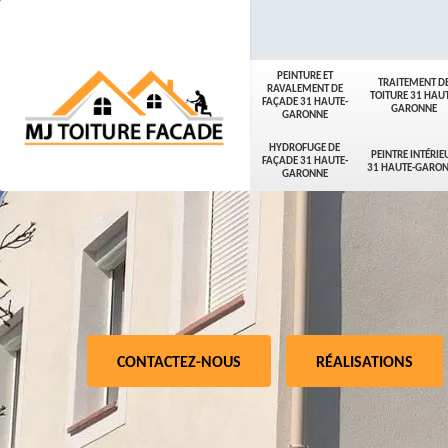
PEINTURE ET
TRAITEMENT D
RAVALEMENT DE
TOITURE 31 HAUT
FAÇADE 31 HAUTE-
GARONNE
GARONNE
HYDROFUGE DE
PEINTRE INTÉRIE
FAÇADE 31 HAUTE-
31 HAUTE-GARO
GARONNE
CONTACTEZ-NOUS
RÉALISATIONS