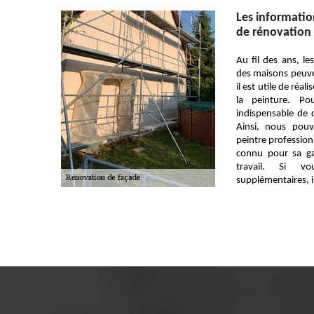
Les information
de rénovation 
Au fil des ans, le
des maisons peuv
il est utile de réa
la peinture. Po
indispensable de 
Ainsi, nous pou
peintre profession
connu pour sa ga
travail. Si v
supplémentaires, il