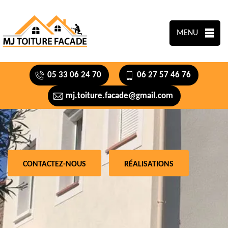
MENU
05 33 06 24 70
06 27 57 46 76
mj.toiture.facade@gmail.com
CONTACTEZ-NOUS
RÉALISATIONS