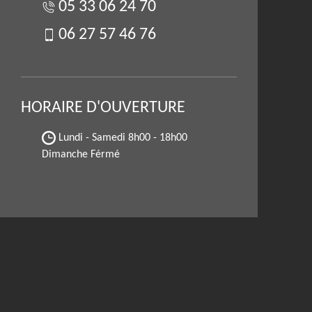
05 33 06 24 70
06 27 57 46 76
HORAIRE D'OUVERTURE
Lundi - Samedi
8h00 - 18h00
Dimanche Férmé