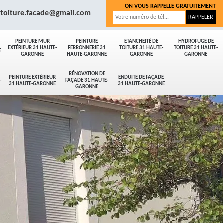
ON VOUS RAPPELLE GRATUITEMENT
.toiture.facade@gmail.com
PEINTURE MUR
PEINTURE
ETANCHEITÉ DE
HYDROFUGE DE
EXTÉRIEUR 31 HAUTE-
FERRONNERIE 31
TOITURE 31 HAUTE-
TOITURE 31 HAUTE-
E
GARONNE
HAUTE-GARONNE
GARONNE
GARONNE
RÉNOVATION DE
PEINTURE EXTÉRIEUR
ENDUITE DE FAÇADE
-
FAÇADE 31 HAUTE-
31 HAUTE-GARONNE
31 HAUTE-GARONNE
GARONNE