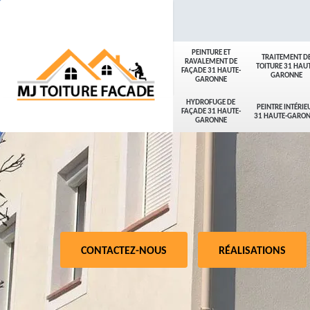
PEINTURE ET
TRAITEMENT D
RAVALEMENT DE
TOITURE 31 HAUT
FAÇADE 31 HAUTE-
GARONNE
GARONNE
HYDROFUGE DE
PEINTRE INTÉRIE
FAÇADE 31 HAUTE-
31 HAUTE-GARO
GARONNE
CONTACTEZ-NOUS
RÉALISATIONS