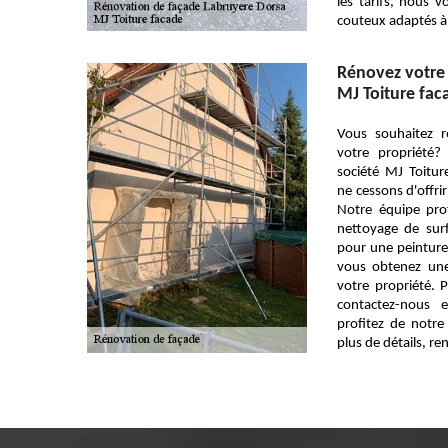
les tarifs, nous 
couteux adaptés à
Rénovez votre 
MJ Toiture fac
Vous souhaitez r
votre propriété?
société MJ Toitu
ne cessons d'offrir
Notre équipe pro
nettoyage de surf
pour une peinture
vous obtenez une
votre propriété. 
contactez-nous 
profitez de notr
plus de détails, re