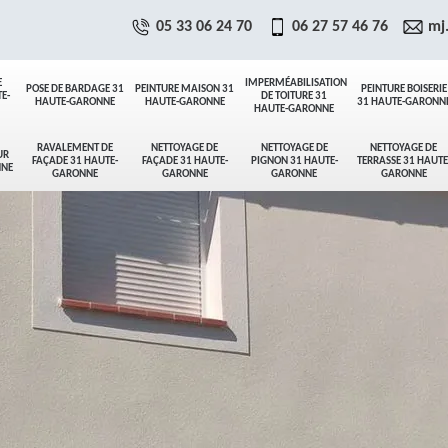
05 33 06 24 70
06 27 57 46 76
mj
E
IMPERMÉABILISATION
POSE DE BARDAGE 31
PEINTURE MAISON 31
PEINTURE BOISERIE
E-
DE TOITURE 31
HAUTE-GARONNE
HAUTE-GARONNE
31 HAUTE-GARONN
HAUTE-GARONNE
RAVALEMENT DE
NETTOYAGE DE
NETTOYAGE DE
NETTOYAGE DE
UR
FAÇADE 31 HAUTE-
FAÇADE 31 HAUTE-
PIGNON 31 HAUTE-
TERRASSE 31 HAUTE
NNE
GARONNE
GARONNE
GARONNE
GARONNE