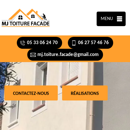
MENU
05 33 06 24 70
06 27 57 46 76
mj.toiture.facade@gmail.com
CONTACTEZ-NOUS
RÉALISATIONS