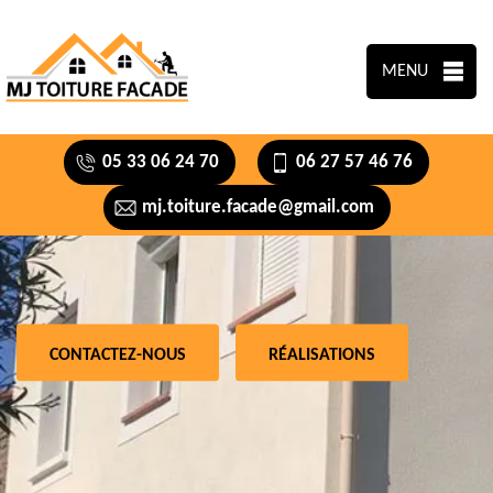
MENU
05 33 06 24 70
06 27 57 46 76
mj.toiture.facade@gmail.com
CONTACTEZ-NOUS
RÉALISATIONS