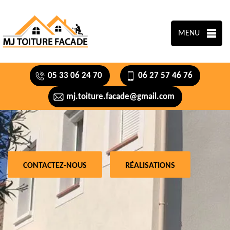
MENU
05 33 06 24 70
06 27 57 46 76
mj.toiture.facade@gmail.com
CONTACTEZ-NOUS
RÉALISATIONS