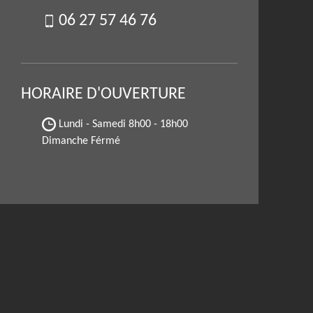
06 27 57 46 76
HORAIRE D'OUVERTURE
Lundi - Samedi
8h00 - 18h00
Dimanche Férmé